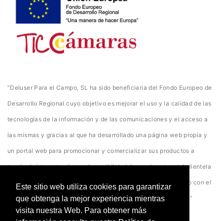
“Deluser Para el Campo, SL ha sido beneficiaria del Fondo Europeo de
Desarrollo Regional cuyo objetivo es mejorar el uso y la calidad de las
tecnologías de la información y de las comunicaciones y el acceso a
las mismas y gracias al que ha desarrollado una página web propia y
un portal web para promocionar y comercializar sus productos a
través de internet así como la posibilidad de que la potencial clientela
acceda a ella desde cualquier dispositivo. Para ello ha contado con el
Este sitio web utiliza cookies para garantizar
que obtenga la mejor experiencia mientras
apoyo del programa TICCámaras de la Cámara de Ciudad Real”
visita nuestra Web. Para obtener más