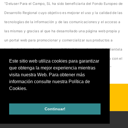
“Deluser Para el Campo, SL ha sido beneficiaria del Fondo Europeo de
Desarrollo Regional cuyo objetivo es mejorar el uso y la calidad de las
tecnologías de la información y de las comunicaciones y el acceso a
las mismas y gracias al que ha desarrollado una página web propia y
un portal web para promocionar y comercializar sus productos a
través de internet así como la posibilidad de que la potencial clientela
acceda a ella desde cualquier dispositivo. Para ello ha contado con el
Este sitio web utiliza cookies para garantizar
que obtenga la mejor experiencia mientras
apoyo del programa TICCámaras de la Cámara de Ciudad Real”
visita nuestra Web. Para obtener más
información consulte nuestra Política de
Cookies.
2026 Deluser. La Casa del Campo -
Diseño&Programación:
GuianeTT Diseños
Continuar!