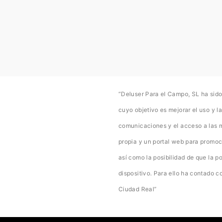
“Deluser Para el Campo, SL ha sido
cuyo objetivo es mejorar el uso y la
comunicaciones y el acceso a las 
propia y un portal web para promoc
así como la posibilidad de que la p
dispositivo. Para ello ha contado
Ciudad Real”