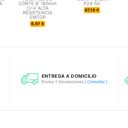
4
CORTE 6' 160mm
P24-50
Cr-V ALTA
67,19 €
RESISTENCIA
EMTOP
6,97 €
ENTREGA A DOMICILIO
Envíos Y Devoluciones
[ Consultar ]