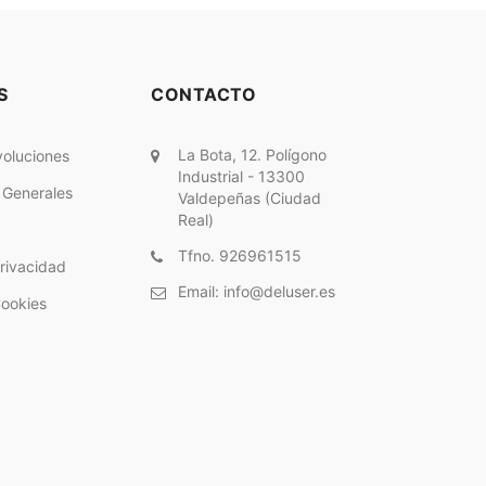
S
CONTACTO
La Bota, 12. Polígono
voluciones
Industrial - 13300
 Generales
Valdepeñas (Ciudad
Real)
Tfno. 926961515
Privacidad
Email:
info@deluser.es
Cookies