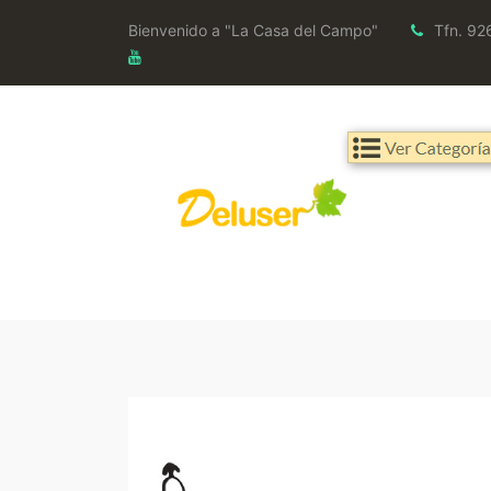
Bienvenido a "La Casa del Campo"
Tfn. 92