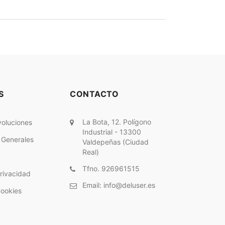
S
CONTACTO
La Bota, 12. Polígono
voluciones
Industrial - 13300
 Generales
Valdepeñas (Ciudad
Real)
Tfno. 926961515
Privacidad
Email:
info@deluser.es
Cookies