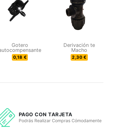
Gotero
Derivación te
autocompensante
Macho
0,18 €
2,30 €
PAGO CON TARJETA
Podrás Realizar Compras Cómodamente