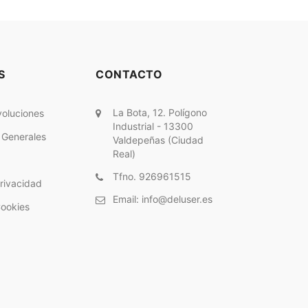
S
CONTACTO
La Bota, 12. Polígono
voluciones
Industrial - 13300
 Generales
Valdepeñas (Ciudad
Real)
Tfno. 926961515
Privacidad
Email:
info@deluser.es
Cookies