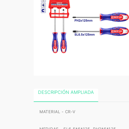
DESCRIPCIÓN AMPLIADA
MATERIAL - CR-V
MEDIDAS - SL6.5*6*125, PH2*6*125