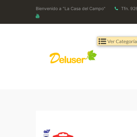
Bienvenido a "La Casa del Campo"
Tfn. 92