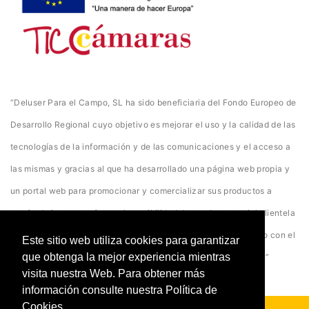
“Deluser Para el Campo, SL ha sido beneficiaria del Fondo Europeo de
Desarrollo Regional cuyo objetivo es mejorar el uso y la calidad de las
tecnologías de la información y de las comunicaciones y el acceso a
las mismas y gracias al que ha desarrollado una página web propia y
un portal web para promocionar y comercializar sus productos a
través de internet así como la posibilidad de que la potencial clientela
acceda a ella desde cualquier dispositivo. Para ello ha contado con el
Este sitio web utiliza cookies para garantizar
que obtenga la mejor experiencia mientras
apoyo del programa TICCámaras de la Cámara de Ciudad Real”
visita nuestra Web. Para obtener más
información consulte nuestra Política de
Cookies.